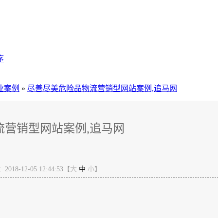
序
业案例
»
尽善尽美危险品物流营销型网站案例,追马网
流营销型网站案例,追马网
18-12-05 12:44:53【
大
中
小
】