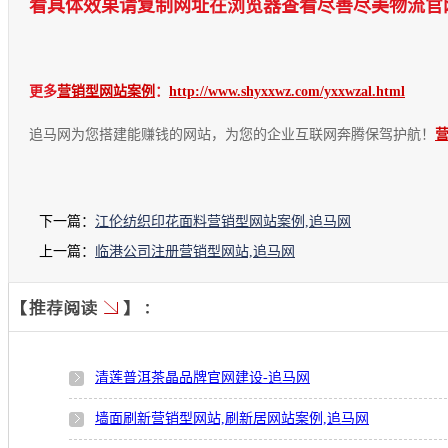
看具体效果请复制网址在浏览器查看尽善尽美物流官网：www
更多
营销型网站案例
：
http://www.shyxxwz.com/yxxwzal.html
追马网为您搭建能赚钱的网站，为您的企业互联网奔腾保驾护航！
下一篇：
江伦纺织印花面料营销型网站案例,追马网
上一篇：
临港公司注册营销型网站,追马网
清莲普洱茶晶品牌官网建设-追马网
墙面刷新营销型网站,刷新居网站案例,追马网