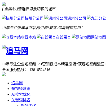
[ 全国站 ]
请选择您要切换的城市：
杭州分公司
温州分公司
10年专注低成本互联网引流*获客-追马网欢迎您！
收藏本站
在线留言
网站地图
10年专注企业短视频+AI营销低成本精准引流*获客
短视频运营 
全国服务热线：
13816524316
追马网
短视频营销
AI搜索优化
关键词排名
整站优化